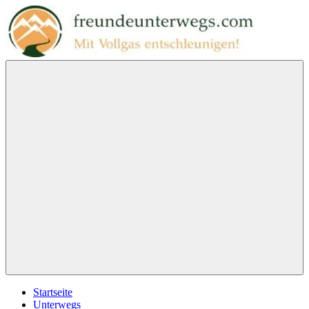
Zum
Inhalt
springen
freundeunterwegs.com
Mit
Vollgas
entschleunigen!
Menu
Startseite
Unterwegs