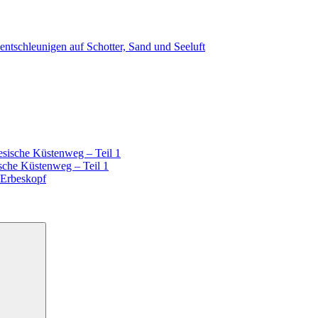
ntschleunigen auf Schotter, Sand und Seeluft
esische Küstenweg – Teil 1
sche Küstenweg – Teil 1
 Erbeskopf