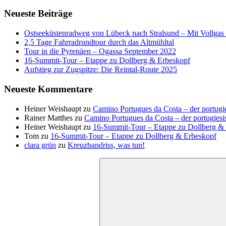
Neueste Beiträge
Ostseeküstenradweg von Lübeck nach Stralsund – Mit Vollgas e
2,5 Tage Fahrradrundtour durch das Altmühltal
Tour in die Pyrenäen – Ogassa September 2022
16‑Summit‑Tour – Etappe zu Dollberg & Erbeskopf
Aufstieg zur Zugspitze: Die Reintal-Route 2025
Neueste Kommentare
Heiner Weishaupt
zu
Camino Portugues da Costa – der portugi
Rainer Matthes
zu
Camino Portugues da Costa – der portugiesi
Heiner Weishaupt
zu
16‑Summit‑Tour – Etappe zu Dollberg &
Tom
zu
16‑Summit‑Tour – Etappe zu Dollberg & Erbeskopf
clara grün
zu
Kreuzbandriss, was tun!
Suchen
nach: