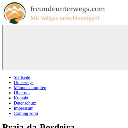
Zum
Inhalt
springen
freundeunterwegs.com
Mit
Vollgas
entschleunigen!
Menu
Startseite
Unterwegs
Männerschnupfen
Über uns
Kontakt
Datenschutz
Impressum
Coming soon
Praia-da-Bordeira