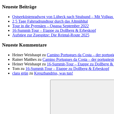
Neueste Beiträge
Ostseeküstenradweg von Lübeck nach Stralsund – Mit Vollgas e
2,5 Tage Fahrradrundtour durch das Altmühltal
Tour in die Pyrenäen – Ogassa September 2022
16‑Summit‑Tour – Etappe zu Dollberg & Erbeskopf
Aufstieg zur Zugspitze: Die Reintal-Route 2025
Neueste Kommentare
Heiner Weishaupt
zu
Camino Portugues da Costa – der portugi
Rainer Matthes
zu
Camino Portugues da Costa – der portugiesi
Heiner Weishaupt
zu
16‑Summit‑Tour – Etappe zu Dollberg &
Tom
zu
16‑Summit‑Tour – Etappe zu Dollberg & Erbeskopf
clara grün
zu
Kreuzbandriss, was tun!
Suchen
nach: