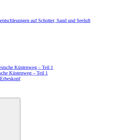
ntschleunigen auf Schotter, Sand und Seeluft
esische Küstenweg – Teil 1
sche Küstenweg – Teil 1
 Erbeskopf