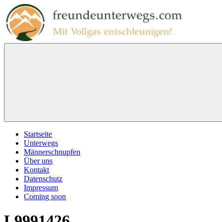
Zum
Inhalt
springen
freundeunterwegs.com
Mit
Vollgas
entschleunigen!
Menu
Startseite
Unterwegs
Männerschnupfen
Über uns
Kontakt
Datenschutz
Impressum
Coming soon
L9991426