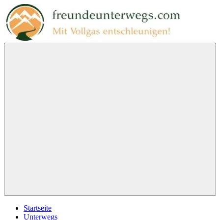
Zum
Inhalt
springen
freundeunterwegs.com
Mit
Vollgas
entschleunigen!
Menu
Startseite
Unterwegs