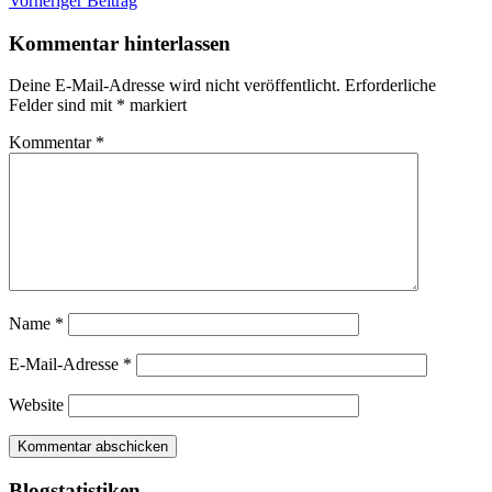
Beitragsnavigation
Vorheriger Beitrag
Kommentar hinterlassen
Deine E-Mail-Adresse wird nicht veröffentlicht.
Erforderliche
Felder sind mit
*
markiert
Kommentar
*
Name
*
E-Mail-Adresse
*
Website
Blogstatistiken