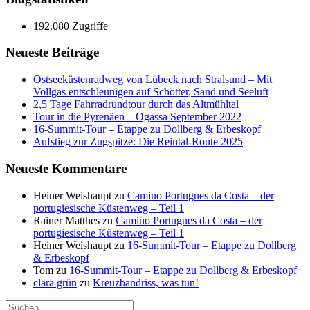
192.080 Zugriffe
Neueste Beiträge
Ostseeküstenradweg von Lübeck nach Stralsund – Mit
Vollgas entschleunigen auf Schotter, Sand und Seeluft
2,5 Tage Fahrradrundtour durch das Altmühltal
Tour in die Pyrenäen – Ogassa September 2022
16‑Summit‑Tour – Etappe zu Dollberg & Erbeskopf
Aufstieg zur Zugspitze: Die Reintal-Route 2025
Neueste Kommentare
Heiner Weishaupt
zu
Camino Portugues da Costa – der
portugiesische Küstenweg – Teil 1
Rainer Matthes
zu
Camino Portugues da Costa – der
portugiesische Küstenweg – Teil 1
Heiner Weishaupt
zu
16‑Summit‑Tour – Etappe zu Dollberg
& Erbeskopf
Tom
zu
16‑Summit‑Tour – Etappe zu Dollberg & Erbeskopf
clara grün
zu
Kreuzbandriss, was tun!
Suchen