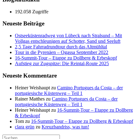
192.058 Zugriffe
Neueste Beiträge
Ostseeküstenradweg von Lübeck nach Stralsund – Mit
Vollgas entschleunigen auf Schotter, Sand und Seeluft
2,5 Tage Fahrradrundtour durch das Altmühltal
Tour in die Pyrenäen – Ogassa September 2022
16‑Summit‑Tour – Etappe zu Dollberg & Erbeskopf
Aufstieg zur Zugspitze: Die Reintal-Route 2025
Neueste Kommentare
Heiner Weishaupt
zu
Camino Portugues da Costa – der
portugiesische Küstenweg – Teil 1
Rainer Matthes
zu
Camino Portugues da Costa – der
portugiesische Küstenweg – Teil 1
Heiner Weishaupt
zu
16‑Summit‑Tour – Etappe zu Dollberg
& Erbeskopf
Tom
zu
16‑Summit‑Tour – Etappe zu Dollberg & Erbeskopf
clara grün
zu
Kreuzbandriss, was tun!
Suchen