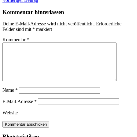
Beitragsnavigation
Vorheriger Beitrag
Kommentar hinterlassen
Deine E-Mail-Adresse wird nicht veröffentlicht.
Erforderliche
Felder sind mit
*
markiert
Kommentar
*
Name
*
E-Mail-Adresse
*
Website
Blogstatistiken