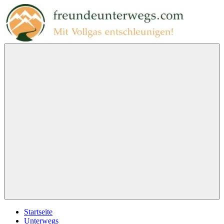
Zum
Inhalt
springen
freundeunterwegs.com
Mit
Vollgas
entschleunigen!
Menu
Startseite
Unterwegs