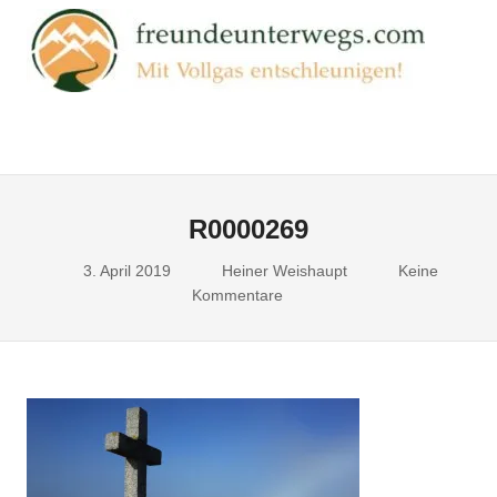
Zum
FR
Inhalt
springen
Mit
Vollgas
entschleunigen!
Menu
R0000269
3. April 2019
Heiner Weishaupt
Keine
Kommentare