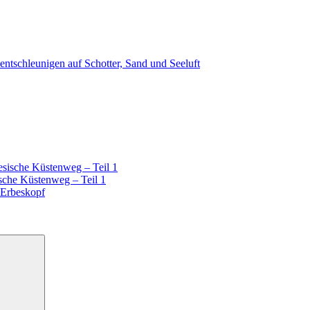
ntschleunigen auf Schotter, Sand und Seeluft
esische Küstenweg – Teil 1
sche Küstenweg – Teil 1
 Erbeskopf