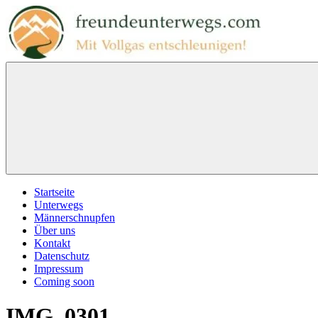
Zum
Inhalt
springen
freundeunterwegs.com
Mit
Vollgas
entschleunigen!
Menu
Startseite
Unterwegs
Männerschnupfen
Über uns
Kontakt
Datenschutz
Impressum
Coming soon
IMG_0301