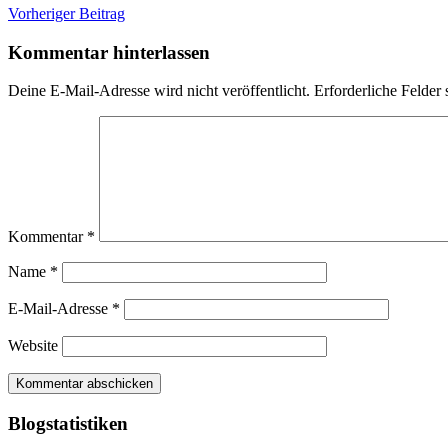
Beitragsnavigation
Vorheriger Beitrag
Kommentar hinterlassen
Deine E-Mail-Adresse wird nicht veröffentlicht.
Erforderliche Felder 
Kommentar
*
Name
*
E-Mail-Adresse
*
Website
Blogstatistiken