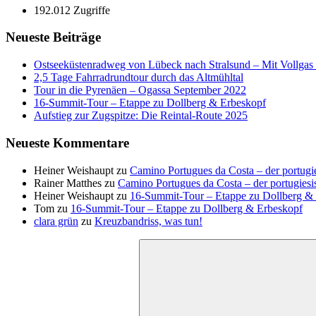
192.012 Zugriffe
Neueste Beiträge
Ostseeküstenradweg von Lübeck nach Stralsund – Mit Vollgas e
2,5 Tage Fahrradrundtour durch das Altmühltal
Tour in die Pyrenäen – Ogassa September 2022
16‑Summit‑Tour – Etappe zu Dollberg & Erbeskopf
Aufstieg zur Zugspitze: Die Reintal-Route 2025
Neueste Kommentare
Heiner Weishaupt
zu
Camino Portugues da Costa – der portugi
Rainer Matthes
zu
Camino Portugues da Costa – der portugiesi
Heiner Weishaupt
zu
16‑Summit‑Tour – Etappe zu Dollberg &
Tom
zu
16‑Summit‑Tour – Etappe zu Dollberg & Erbeskopf
clara grün
zu
Kreuzbandriss, was tun!
Suchen
nach: