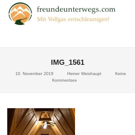
Zum
FR
Inhalt
springen
Mit
Vollgas
entschleunigen!
Menu
IMG_1561
10. November 2019
Heiner Weishaupt
Keine
Kommentare