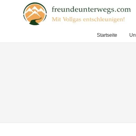
Zum
Inhalt
springen
Mit
Vollgas
Startseite
Un
entschleunigen!