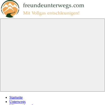
Zum
Inhalt
springen
freundeunterwegs.com
Mit
Vollgas
entschleunigen!
Menu
Startseite
Unterwegs