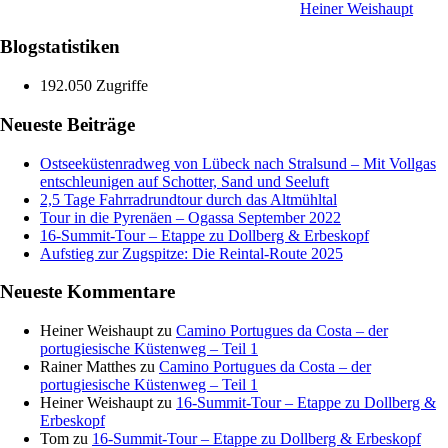
Heiner Weishaupt
Blogstatistiken
192.050 Zugriffe
Neueste Beiträge
Ostseeküstenradweg von Lübeck nach Stralsund – Mit Vollgas
entschleunigen auf Schotter, Sand und Seeluft
2,5 Tage Fahrradrundtour durch das Altmühltal
Tour in die Pyrenäen – Ogassa September 2022
16‑Summit‑Tour – Etappe zu Dollberg & Erbeskopf
Aufstieg zur Zugspitze: Die Reintal-Route 2025
Neueste Kommentare
Heiner Weishaupt
zu
Camino Portugues da Costa – der
portugiesische Küstenweg – Teil 1
Rainer Matthes
zu
Camino Portugues da Costa – der
portugiesische Küstenweg – Teil 1
Heiner Weishaupt
zu
16‑Summit‑Tour – Etappe zu Dollberg &
Erbeskopf
Tom
zu
16‑Summit‑Tour – Etappe zu Dollberg & Erbeskopf