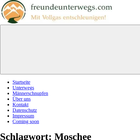
Zum
Inhalt
springen
freundeunterwegs.com
Mit
Vollgas
entschleunigen!
Menu
Startseite
Unterwegs
Männerschnupfen
Über uns
Kontakt
Datenschutz
Impressum
Coming soon
Schlagwort:
Moschee