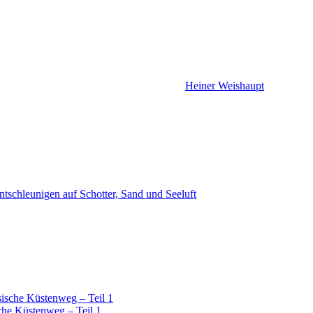
Heiner Weishaupt
tschleunigen auf Schotter, Sand und Seeluft
sische Küstenweg – Teil 1
che Küstenweg – Teil 1