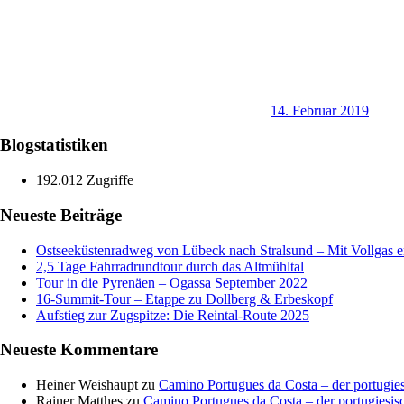
14. Februar 2019
Blogstatistiken
192.012 Zugriffe
Neueste Beiträge
Ostseeküstenradweg von Lübeck nach Stralsund – Mit Vollgas en
2,5 Tage Fahrradrundtour durch das Altmühltal
Tour in die Pyrenäen – Ogassa September 2022
16‑Summit‑Tour – Etappe zu Dollberg & Erbeskopf
Aufstieg zur Zugspitze: Die Reintal-Route 2025
Neueste Kommentare
Heiner Weishaupt
zu
Camino Portugues da Costa – der portugie
Rainer Matthes
zu
Camino Portugues da Costa – der portugiesis