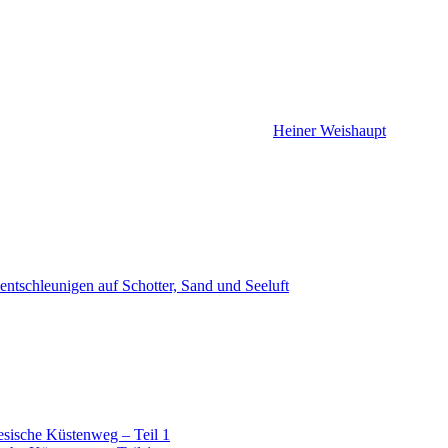
Heiner Weishaupt
ntschleunigen auf Schotter, Sand und Seeluft
esische Küstenweg – Teil 1