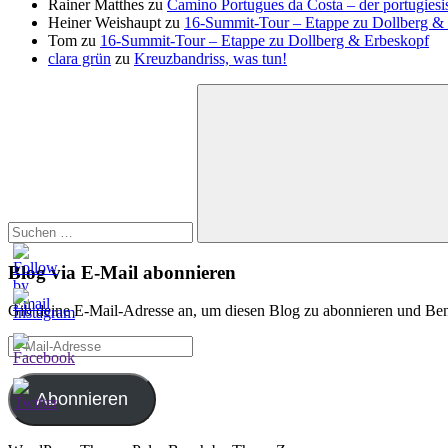
Rainer Matthes
zu
Camino Portugues da Costa – der portugiesi
Heiner Weishaupt
zu
16‑Summit‑Tour – Etappe zu Dollberg &
Tom
zu
16‑Summit‑Tour – Etappe zu Dollberg & Erbeskopf
clara grün
zu
Kreuzbandriss, was tun!
Suchen
nach:
Suchen
Blog via E-Mail abonnieren
Gib deine E-Mail-Adresse an, um diesen Blog zu abonnieren und Bena
E-
Mail-
Adresse
Abonnieren