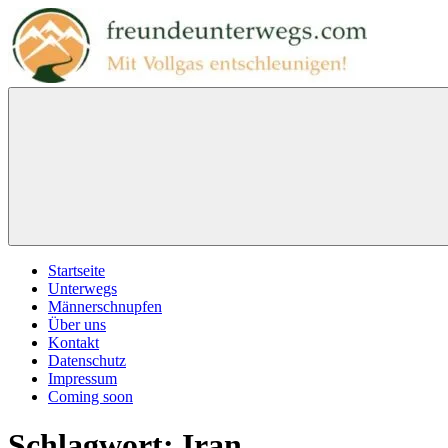
Zum
Inhalt
springen
freundeunterwegs.com
Mit
Vollgas
entschleunigen!
Menu
Startseite
Unterwegs
Männerschnupfen
Über uns
Kontakt
Datenschutz
Impressum
Coming soon
Schlagwort:
Iran