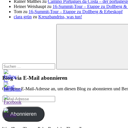
Rainer Matthes
zu
Camino Portugues da Costa – der portugiesi
Heiner Weishaupt
zu
16‑Summit‑Tour – Etappe zu Dollberg &
Tom
zu
16‑Summit‑Tour – Etappe zu Dollberg & Erbeskopf
clara grün
zu
Kreuzbandriss, was tun!
Suchen
nach:
Suchen
Blog via E-Mail abonnieren
Gib deine E-Mail-Adresse an, um diesen Blog zu abonnieren und Bena
E-
Mail-
Adresse
Abonnieren