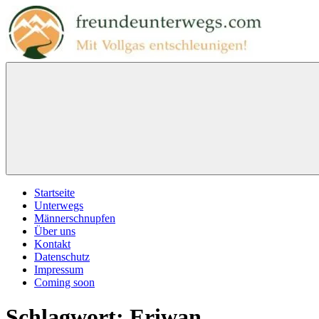
Zum
Inhalt
springen
freundeunterwegs.com
Mit
Vollgas
entschleunigen!
Menu
Startseite
Unterwegs
Männerschnupfen
Über uns
Kontakt
Datenschutz
Impressum
Coming soon
Schlagwort:
Eriwan