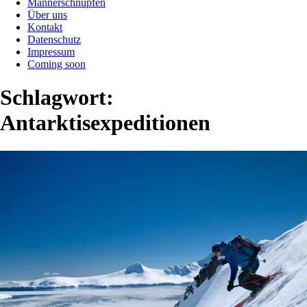
Männerschnupfen
Über uns
Kontakt
Datenschutz
Impressum
Coming soon
Schlagwort:
Antarktisexpeditionen