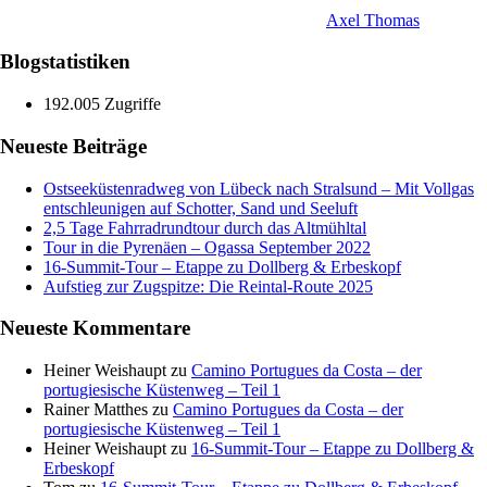
Axel Thomas
Blogstatistiken
192.005 Zugriffe
Neueste Beiträge
Ostseeküstenradweg von Lübeck nach Stralsund – Mit Vollgas
entschleunigen auf Schotter, Sand und Seeluft
2,5 Tage Fahrradrundtour durch das Altmühltal
Tour in die Pyrenäen – Ogassa September 2022
16‑Summit‑Tour – Etappe zu Dollberg & Erbeskopf
Aufstieg zur Zugspitze: Die Reintal-Route 2025
Neueste Kommentare
Heiner Weishaupt
zu
Camino Portugues da Costa – der
portugiesische Küstenweg – Teil 1
Rainer Matthes
zu
Camino Portugues da Costa – der
portugiesische Küstenweg – Teil 1
Heiner Weishaupt
zu
16‑Summit‑Tour – Etappe zu Dollberg &
Erbeskopf