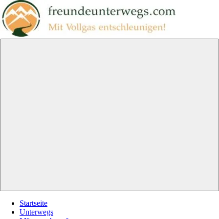
Zum
Inhalt
springen
freundeunterwegs.com
Mit
Vollgas
entschleunigen!
Menu
Startseite
Unterwegs