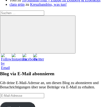
Tom
zu
16‑Summit‑Tour – Etappe zu Dollberg & Erbeskopf
clara grün
zu
Kreuzbandriss, was tun!
Suchen
nach:
Suchen
Blog via E-Mail abonnieren
Gib deine E-Mail-Adresse an, um diesen Blog zu abonnieren und
Benachrichtigungen über neue Beiträge via E-Mail zu erhalten.
E-
Mail-
Adresse