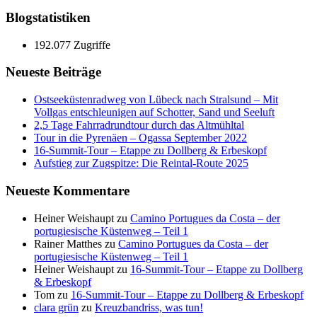
Blogstatistiken
192.077 Zugriffe
Neueste Beiträge
Ostseeküstenradweg von Lübeck nach Stralsund – Mit
Vollgas entschleunigen auf Schotter, Sand und Seeluft
2,5 Tage Fahrradrundtour durch das Altmühltal
Tour in die Pyrenäen – Ogassa September 2022
16‑Summit‑Tour – Etappe zu Dollberg & Erbeskopf
Aufstieg zur Zugspitze: Die Reintal-Route 2025
Neueste Kommentare
Heiner Weishaupt
zu
Camino Portugues da Costa – der
portugiesische Küstenweg – Teil 1
Rainer Matthes
zu
Camino Portugues da Costa – der
portugiesische Küstenweg – Teil 1
Heiner Weishaupt
zu
16‑Summit‑Tour – Etappe zu Dollberg
& Erbeskopf
Tom
zu
16‑Summit‑Tour – Etappe zu Dollberg & Erbeskopf
clara grün
zu
Kreuzbandriss, was tun!