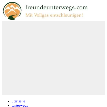
Zum
Inhalt
springen
freundeunterwegs.com
Mit
Vollgas
entschleunigen!
Menu
Startseite
Unterwegs