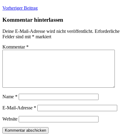
Beitragsnavigation
Vorheriger Beitrag
Kommentar hinterlassen
Deine E-Mail-Adresse wird nicht veröffentlicht.
Erforderliche
Felder sind mit
*
markiert
Kommentar
*
Name
*
E-Mail-Adresse
*
Website