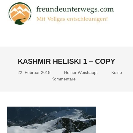
Zum
FR
Inhalt
springen
Mit
Vollgas
entschleunigen!
Menu
KASHMIR HELISKI 1 – COPY
22. Februar 2018
Heiner Weishaupt
Keine
Kommentare