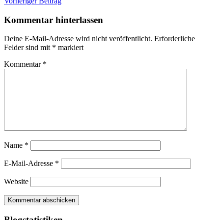
Beitragsnavigation
Vorheriger Beitrag
Kommentar hinterlassen
Deine E-Mail-Adresse wird nicht veröffentlicht.
Erforderliche
Felder sind mit
*
markiert
Kommentar
*
Name
*
E-Mail-Adresse
*
Website
Blogstatistiken