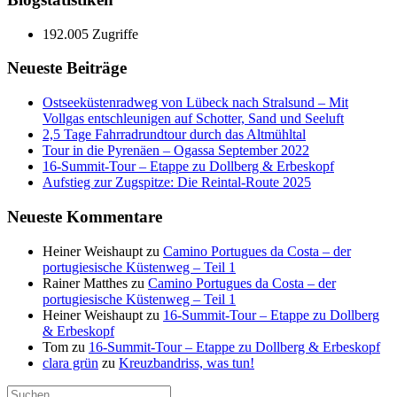
192.005 Zugriffe
Neueste Beiträge
Ostseeküstenradweg von Lübeck nach Stralsund – Mit
Vollgas entschleunigen auf Schotter, Sand und Seeluft
2,5 Tage Fahrradrundtour durch das Altmühltal
Tour in die Pyrenäen – Ogassa September 2022
16‑Summit‑Tour – Etappe zu Dollberg & Erbeskopf
Aufstieg zur Zugspitze: Die Reintal-Route 2025
Neueste Kommentare
Heiner Weishaupt
zu
Camino Portugues da Costa – der
portugiesische Küstenweg – Teil 1
Rainer Matthes
zu
Camino Portugues da Costa – der
portugiesische Küstenweg – Teil 1
Heiner Weishaupt
zu
16‑Summit‑Tour – Etappe zu Dollberg
& Erbeskopf
Tom
zu
16‑Summit‑Tour – Etappe zu Dollberg & Erbeskopf
clara grün
zu
Kreuzbandriss, was tun!
Suchen