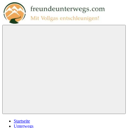
Zum
Inhalt
springen
freundeunterwegs.com
Mit
Vollgas
entschleunigen!
Menu
Startseite
Unterwegs