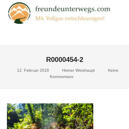
Zum
FR
Inhalt
springen
Mit
Vollgas
entschleunigen!
Menu
R0000454-2
12. Februar 2018
Heiner Weishaupt
Keine
Kommentare