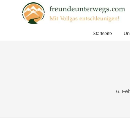
Zum
Inhalt
springen
Mit
Vollgas
Startseite
Un
entschleunigen!
6. Fe