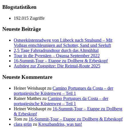
Blogstatistiken
192.015 Zugriffe
Neueste Beiträge
Ostseeküstenradweg von Lübeck nach Stralsund – Mit
Vollgas entschleunigen auf Schotter, Sand und Seeluft
2,5 Tage Fahrradrundtour durch das Altmühltal
Tour in die Pyrenäen – Ogassa September 2022
16‑Summit‑Tour – Etappe zu Dollberg & Erbeskopf
Aufstieg zur Zugspitze: Die Reintal-Route 2025
Neueste Kommentare
Heiner Weishaupt
zu
Camino Portugues da Costa – der
portugiesische Küstenweg – Teil 1
Rainer Matthes
zu
Camino Portugues da Costa – der
portugiesische Küstenweg – Teil 1
Heiner Weishaupt
zu
16‑Summit‑Tour – Etappe zu Dollberg
& Erbeskopf
Tom
zu
16‑Summit‑Tour – Etappe zu Dollberg & Erbeskopf
clara grün
zu
Kreuzbandriss, was tun!