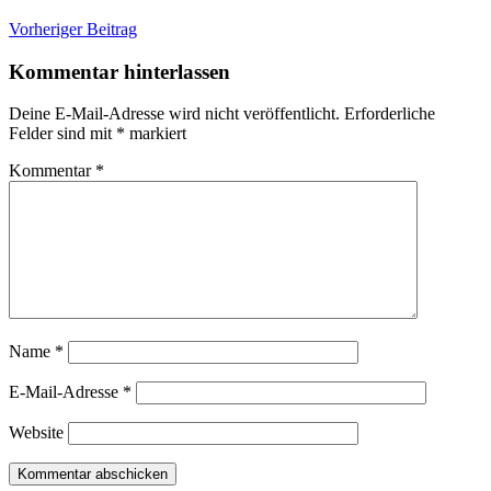
Beitragsnavigation
Vorheriger Beitrag
Kommentar hinterlassen
Deine E-Mail-Adresse wird nicht veröffentlicht.
Erforderliche
Felder sind mit
*
markiert
Kommentar
*
Name
*
E-Mail-Adresse
*
Website