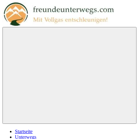
Zum
Inhalt
springen
freundeunterwegs.com
Mit
Vollgas
entschleunigen!
Menu
Startseite
Unterwegs