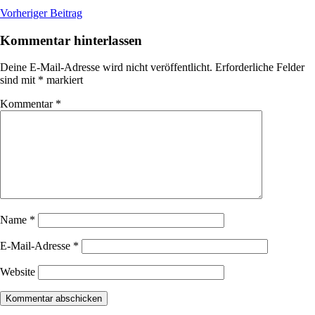
Beitragsnavigation
Vorheriger Beitrag
Kommentar hinterlassen
Deine E-Mail-Adresse wird nicht veröffentlicht.
Erforderliche Felder
sind mit
*
markiert
Kommentar
*
Name
*
E-Mail-Adresse
*
Website