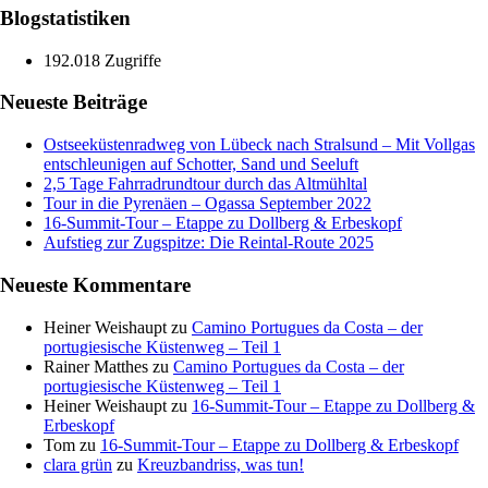
Blogstatistiken
192.018 Zugriffe
Neueste Beiträge
Ostseeküstenradweg von Lübeck nach Stralsund – Mit Vollgas
entschleunigen auf Schotter, Sand und Seeluft
2,5 Tage Fahrradrundtour durch das Altmühltal
Tour in die Pyrenäen – Ogassa September 2022
16‑Summit‑Tour – Etappe zu Dollberg & Erbeskopf
Aufstieg zur Zugspitze: Die Reintal-Route 2025
Neueste Kommentare
Heiner Weishaupt
zu
Camino Portugues da Costa – der
portugiesische Küstenweg – Teil 1
Rainer Matthes
zu
Camino Portugues da Costa – der
portugiesische Küstenweg – Teil 1
Heiner Weishaupt
zu
16‑Summit‑Tour – Etappe zu Dollberg &
Erbeskopf
Tom
zu
16‑Summit‑Tour – Etappe zu Dollberg & Erbeskopf
clara grün
zu
Kreuzbandriss, was tun!