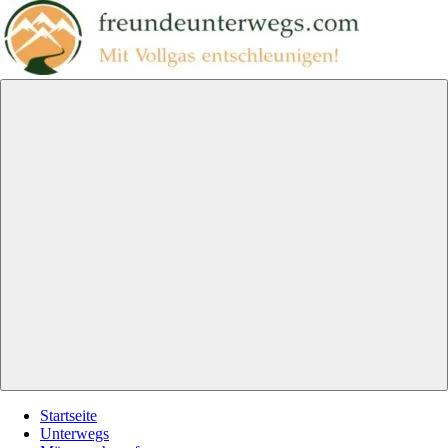
Zum
Inhalt
springen
freundeunterwegs.com
Mit
Vollgas
entschleunigen!
Menu
Startseite
Unterwegs