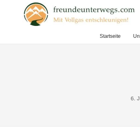
Zum
Inhalt
springen
Mit
Vollgas
Startseite
Un
entschleunigen!
6. 