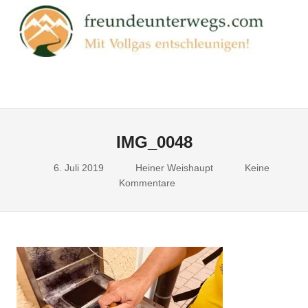
Zum
FR
Inhalt
springen
Mit
Vollgas
entschleunigen!
Menu
IMG_0048
6. Juli 2019
Heiner Weishaupt
Keine
Kommentare