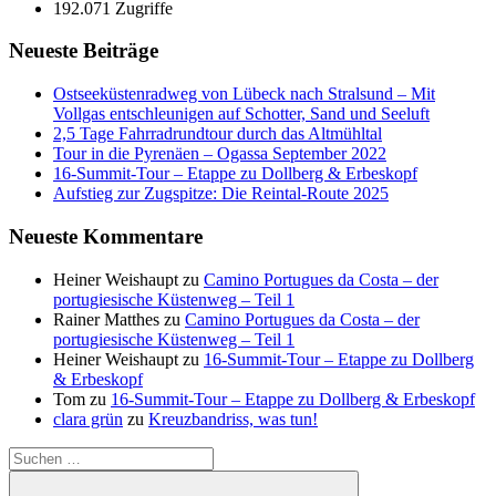
192.071 Zugriffe
Neueste Beiträge
Ostseeküstenradweg von Lübeck nach Stralsund – Mit
Vollgas entschleunigen auf Schotter, Sand und Seeluft
2,5 Tage Fahrradrundtour durch das Altmühltal
Tour in die Pyrenäen – Ogassa September 2022
16‑Summit‑Tour – Etappe zu Dollberg & Erbeskopf
Aufstieg zur Zugspitze: Die Reintal-Route 2025
Neueste Kommentare
Heiner Weishaupt
zu
Camino Portugues da Costa – der
portugiesische Küstenweg – Teil 1
Rainer Matthes
zu
Camino Portugues da Costa – der
portugiesische Küstenweg – Teil 1
Heiner Weishaupt
zu
16‑Summit‑Tour – Etappe zu Dollberg
& Erbeskopf
Tom
zu
16‑Summit‑Tour – Etappe zu Dollberg & Erbeskopf
clara grün
zu
Kreuzbandriss, was tun!
Suchen
nach: