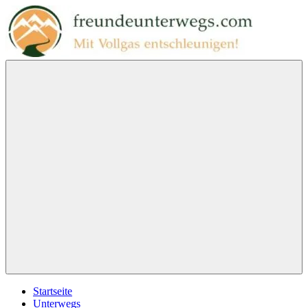
Zum
Inhalt
springen
freundeunterwegs.com
Mit
Vollgas
entschleunigen!
Menu
Startseite
Unterwegs