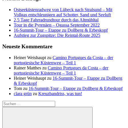
Ostseeküstenradweg von Lübeck nach Stralsund – Mit
Vollgas entschleunigen auf Schotter, Sand und Seeluft
2,5 Tage Fahrradrundtour durch das Altmühltal
Tour in die Pyrenäen – Ogassa September 2022
16‑Summit‑Tour – Etappe zu Dollberg & Erbeskopf
Aufstieg zur Zugspitze: Die Reintal-Route 2025
Neueste Kommentare
Heiner Weishaupt
zu
Camino Portugues da Costa – der
portugiesische Küstenweg – Teil 1
Rainer Matthes
zu
Camino Portugues da Costa – der
portugiesische Küstenweg – Teil 1
Heiner Weishaupt
zu
16‑Summit‑Tour – Etappe zu Dollberg
& Erbeskopf
Tom
zu
16‑Summit‑Tour – Etappe zu Dollberg & Erbeskopf
clara grün
zu
Kreuzbandriss, was tun!
Suchen
nach: