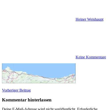
Heiner Weishaupt
Keine Kommentare
Beitragsnavigation
Vorheriger Beitrag
Kommentar hinterlassen
Deine E-Mail-Adresse wird nicht veröffentlicht.
Erforderliche