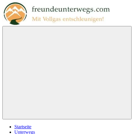
Zum
Inhalt
springen
freundeunterwegs.com
Mit
Vollgas
entschleunigen!
Menu
Startseite
Unterwegs