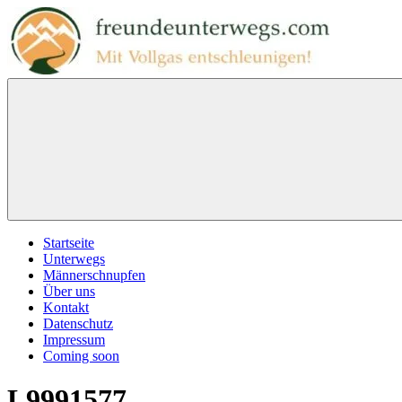
Zum
Inhalt
springen
freundeunterwegs.com
Mit
Vollgas
entschleunigen!
Menu
Startseite
Unterwegs
Männerschnupfen
Über uns
Kontakt
Datenschutz
Impressum
Coming soon
L9991577