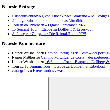
Neueste Beiträge
Ostseeküstenradweg von Lübeck nach Stralsund – Mit Vollgas e
2,5 Tage Fahrradrundtour durch das Altmühltal
Tour in die Pyrenäen – Ogassa September 2022
16‑Summit‑Tour – Etappe zu Dollberg & Erbeskopf
Aufstieg zur Zugspitze: Die Reintal-Route 2025
Neueste Kommentare
Heiner Weishaupt
zu
Camino Portugues da Costa – der portugi
Rainer Matthes
zu
Camino Portugues da Costa – der portugiesi
Heiner Weishaupt
zu
16‑Summit‑Tour – Etappe zu Dollberg &
Tom
zu
16‑Summit‑Tour – Etappe zu Dollberg & Erbeskopf
clara grün
zu
Kreuzbandriss, was tun!
Suchen
nach: