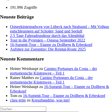
191.996 Zugriffe
Neueste Beiträge
Ostseeküstenradweg von Lübeck nach Stralsund – Mit Vollgas
entschleunigen auf Schotter, Sand und Seeluft
2,5 Tage Fahrradrundtour durch das Altmühltal
Tour in die Pyrenäen – Ogassa September 2022
16‑Summit‑Tour – Etappe zu Dollberg & Erbeskopf
Aufstieg zur Zugspitze: Die Reintal-Route 2025
Neueste Kommentare
Heiner Weishaupt
zu
Camino Portugues da Costa – der
portugiesische Küstenweg – Teil 1
Rainer Matthes
zu
Camino Portugues da Costa – der
portugiesische Küstenweg – Teil 1
Heiner Weishaupt
zu
16‑Summit‑Tour – Etappe zu Dollberg &
Erbeskopf
Tom
zu
16‑Summit‑Tour – Etappe zu Dollberg & Erbeskopf
clara grün
zu
Kreuzbandriss, was tun!
Suchen