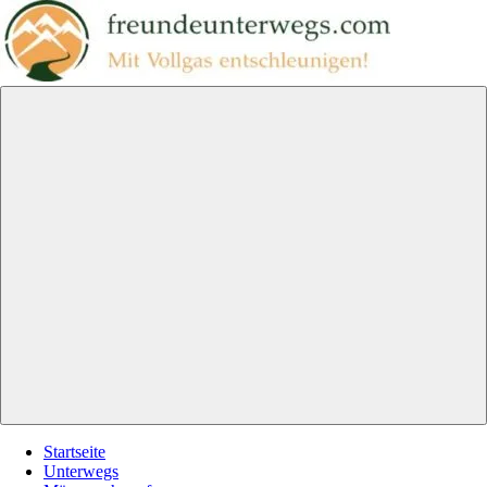
Zum
Inhalt
springen
freundeunterwegs.com
Mit
Vollgas
entschleunigen!
Menu
Startseite
Unterwegs