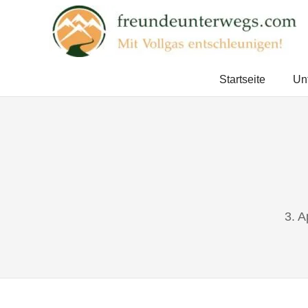
Zum
Inhalt
springen
Mit
Vollgas
Startseite
Un
entschleunigen!
3. A