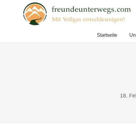
Zum
Inhalt
springen
Mit
Vollgas
Startseite
Un
entschleunigen!
18. Fe